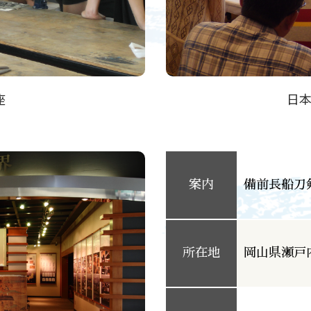
座
日
案内
備前長船刀
所在地
岡山県瀬戸