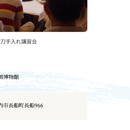
本刀手入れ講習会
剣博物館
内市長船町長船966