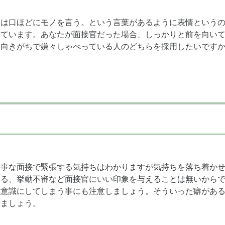
目は口ほどにモノを言う。という言葉があるように表情という
しています。あなたが面接官だった場合、しっかりと前を向い
つ向きがちで嫌々しゃべっている人のどちらを採用したいです
大事な面接で緊張する気持ちはわかりますが気持ちを落ち着か
いる、挙動不審など面接官にいい印象を与えることは無いから
無意識にしてしまう事にも注意しましょう。そういった癖があ
しましょう。