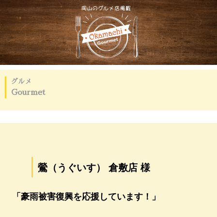
グルメ
Gourmet
鶯（うぐいす） 倉敷店 様
「豪雨被害復興を応援しています！」