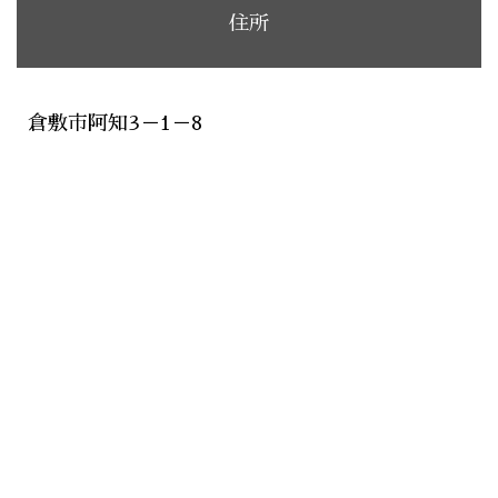
住所
倉敷市阿知3－1－8