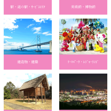
駅・道の駅・ｻｰﾋﾞｽｴﾘｱ
美術館・博物館
建造物・建築
ﾃｰﾏﾊﾟｰｸ・ﾚｼﾞｬｰﾗﾝﾄﾞ