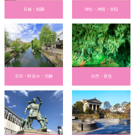
名城・庭園
神社・神宮・寺院
名所・町並み・史跡
自然・景色