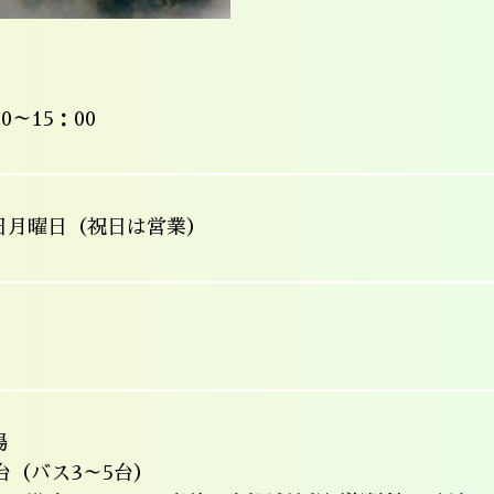
00～15：00
日月曜日（祝日は営業）
場
台（バス3～5台）