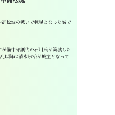
中高松城
中高松城の戦いで戦場となった城で
すが備中守護代の石川氏が築城した
兵乱以降は清水宗治が城主となって