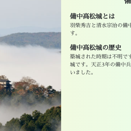
備
備中高松城とは
羽柴秀吉と清水宗治の備
す。
備中高松城の歴史
築城された時期は不明で
城です。天正3年の備中
いました。