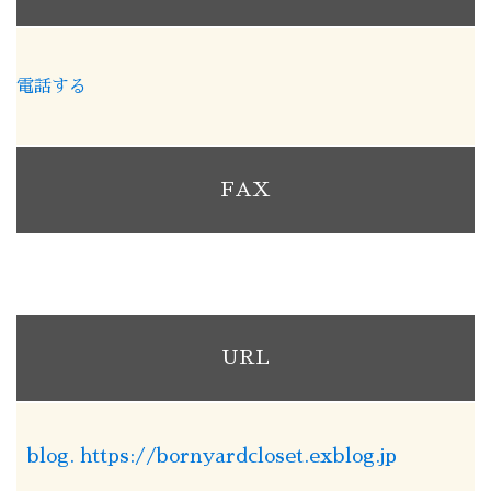
電話する
FAX
URL
blog. https://bornyardcloset.exblog.jp