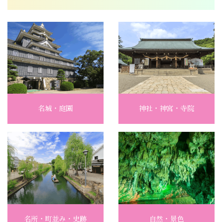
名城・庭園
神社・神宮・寺院
名所・町並み・史跡
自然・景色