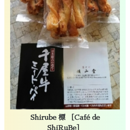
Shirube 標 ［Café de
ShiRuBe］