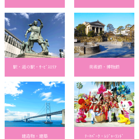
駅・道の駅・ｻｰﾋﾞｽｴﾘｱ
美術館・博物館
建造物・建築
ﾃｰﾏﾊﾟｰｸ・ﾚｼﾞｬｰﾗﾝﾄﾞ