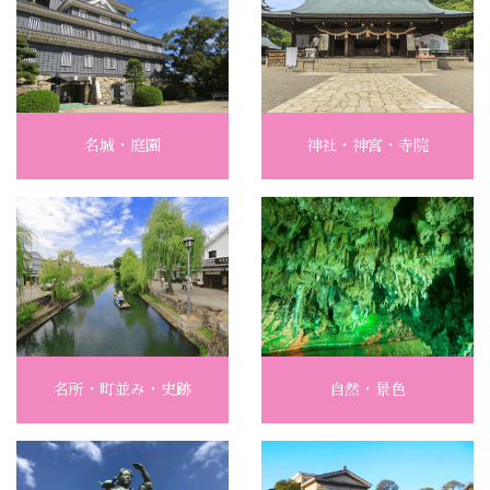
名城・庭園
神社・神宮・寺院
名所・町並み・史跡
自然・景色