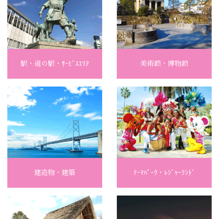
駅・道の駅・ｻｰﾋﾞｽｴﾘｱ
美術館・博物館
建造物・建築
ﾃｰﾏﾊﾟｰｸ・ﾚｼﾞｬｰﾗﾝﾄﾞ