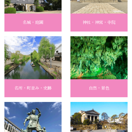
名城・庭園
神社・神宮・寺院
名所・町並み・史跡
自然・景色