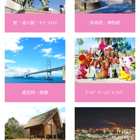
駅・道の駅・ｻｰﾋﾞｽｴﾘｱ
美術館・博物館
建造物・建築
ﾃｰﾏﾊﾟｰｸ・ﾚｼﾞｬｰﾗﾝﾄﾞ