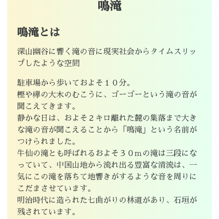
鳴滝
鳴滝とは
深山幽谷に響く滝の音に現実社会からタイムスリッ
プしたような空間
駐車場から歩いておよそ１０分。
樫や欅の大木のむこうに、ゴーゴーという滝の音が
聞こえてきます。
静かな日は、およそ２キロ離れた麓の集落まで大き
な滝の音が聞こえることから「鳴滝」という名前が
つけられました。
牛仙の滝とも呼ばれるおよそ３０ｍの滝は三段にな
っていて、中国山地から流れ出る豊富な清流は、一
気にこの滝を落ちて地響きがするような音を周りに
こだまさせています。
明治時代に造られた七曲がりの林道があり、石垣が
残されています。