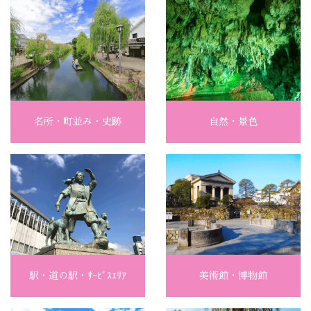
名所・町並み・史跡
自然・景色
駅・道の駅・ｻｰﾋﾞｽｴﾘｱ
美術館・博物館