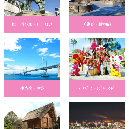
駅・道の駅・ｻｰﾋﾞｽｴﾘｱ
美術館・博物館
建造物・建築
ﾃｰﾏﾊﾟｰｸ・ﾚｼﾞｬｰﾗﾝﾄﾞ