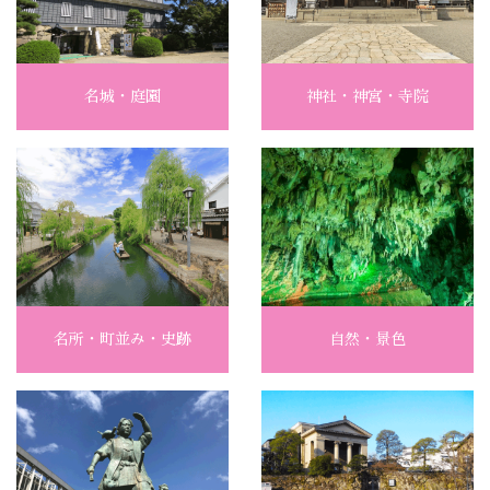
名城・庭園
神社・神宮・寺院
名所・町並み・史跡
自然・景色