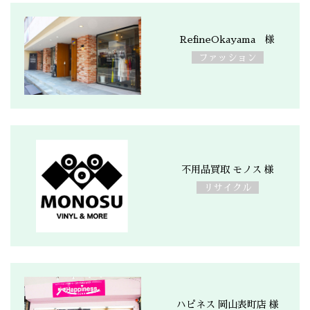
RefineOkayama 様
ファッション
不用品買取 モノス 様
リサイクル
ハピネス 岡山表町店 様