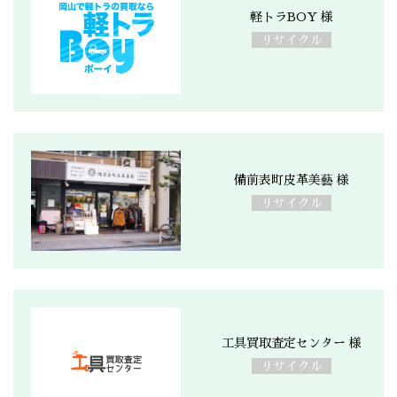
軽トラBOY 様
リサイクル
備前表町皮革美藝 様
リサイクル
工具買取査定センター 様
リサイクル