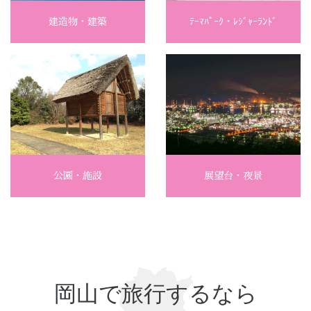
建造物・建築
ﾃｰﾏﾊﾟｰｸ・ﾚｼﾞｬｰﾗﾝﾄﾞ
公園・施設
展望台・夜景
岡山で旅行するなら