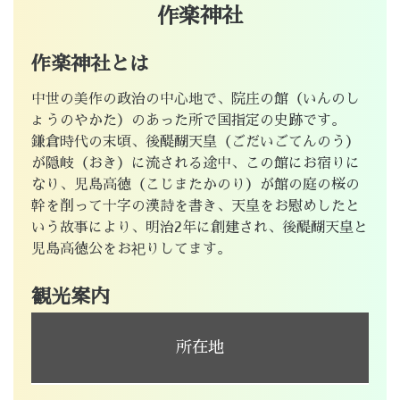
作楽神社
作楽神社とは
中世の美作の政治の中心地で、院庄の館（いんのし
ょうのやかた）のあった所で国指定の史跡です。
鎌倉時代の末頃、後醍醐天皇（ごだいごてんのう）
が隠岐（おき）に流される途中、この館にお宿りに
なり、児島高徳（こじまたかのり）が館の庭の桜の
幹を削って十字の漢詩を書き、天皇をお慰めしたと
いう故事により、明治2年に創建され、後醍醐天皇と
児島高徳公をお祀りしてます。
観光案内
所在地