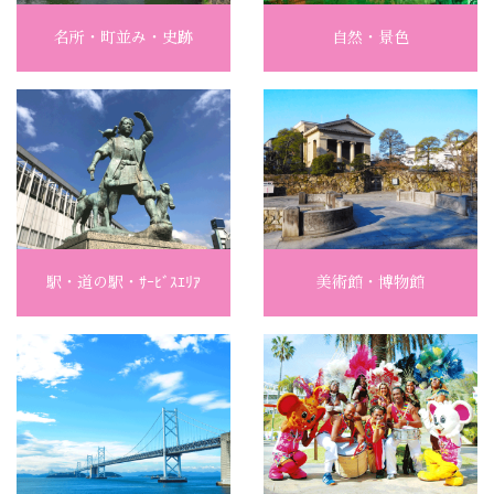
名所・町並み・史跡
自然・景色
駅・道の駅・ｻｰﾋﾞｽｴﾘｱ
美術館・博物館