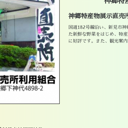
神郷特
神郷特産物展示直売
国道182号線沿い、新見市
た新鮮な野菜をはじめ、特産
に好評です。また、観光案内