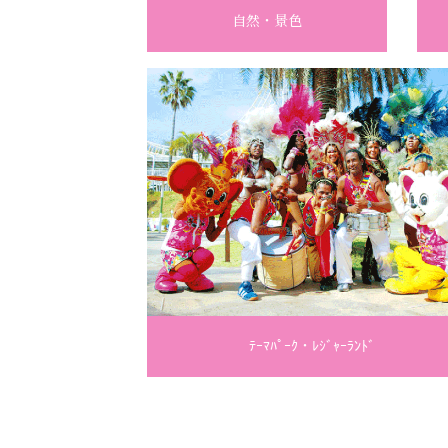
自然・景色
ﾃｰﾏﾊﾟｰｸ・ﾚｼﾞｬｰﾗﾝﾄﾞ