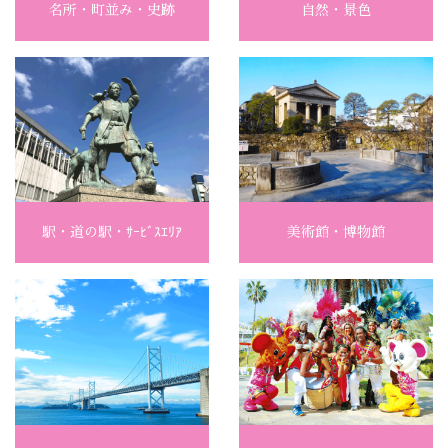
名所・町並み・史跡
自然・景色
駅・道の駅・ｻｰﾋﾞｽｴﾘｱ
美術館・博物館