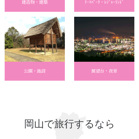
建造物・建築
ﾃｰﾏﾊﾟｰｸ・ﾚｼﾞｬｰﾗﾝﾄﾞ
公園・施設
展望台・夜景
岡山で旅行するなら